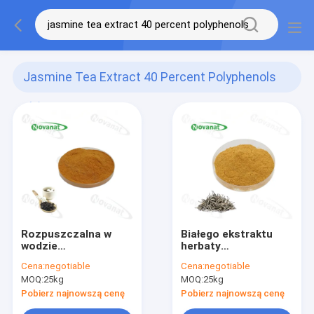
Jasmine Tea Extract 40 Percent Polyphenols
(2)
Rozpuszczalna w
Białego ekstraktu
wodzie
herbaty
rozpuszczalna
natychmiastowej w
Cena:
negotiable
Cena:
negotiable
herbata jaśminowa w
proszku 40%
MOQ:
25kg
MOQ:
25kg
proszku 40%
polifenoli / napoje
polifenoli / czysta
spożywcze
Pobierz najnowszą cenę
Pobierz najnowszą cenę
etykieta