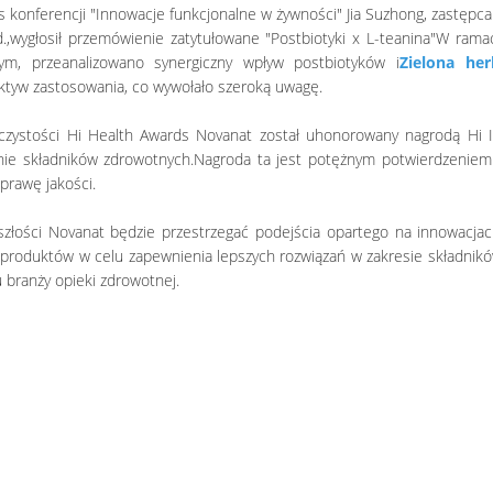
 konferencji "Innowacje funkcjonalne w żywności" Jia Suzhong, zastępca
d.,wygłosił przemówienie zatytułowane "Postbiotyki x L-teanina"W ram
ym, przeanalizowano synergiczny wpływ postbiotyków i
Zielona her
ktyw zastosowania, co wywołało szeroką uwagę.
czystości Hi Health Awards Novanat został uhonorowany nagrodą Hi I
inie składników zdrowotnych.Nagroda ta jest potężnym potwierdzeniem
prawę jakości.
złości Novanat będzie przestrzegać podejścia opartego na innowacjach,
 produktów w celu zapewnienia lepszych rozwiązań w zakresie składników
 branży opieki zdrowotnej.