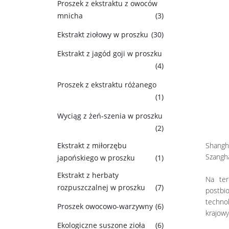
Proszek z ekstraktu z owoców
mnicha
(3)
Ekstrakt ziołowy w proszku
(30)
Ekstrakt z jagód goji w proszku
(4)
Proszek z ekstraktu różanego
(1)
Wyciąg z żeń-szenia w proszku
(2)
Ekstrakt z miłorzębu
Shangha
Szangha
japońskiego w proszku
(1)
Ekstrakt z herbaty
Na ter
rozpuszczalnej w proszku
(7)
postbio
technol
Proszek owocowo-warzywny
(6)
krajowy
Ekologiczne suszone zioła
(6)