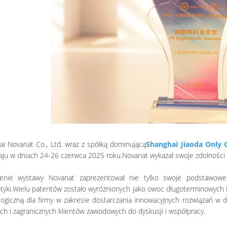
i Novanat Co., Ltd. wraz z spółką dominującą
Shanghai Jiaoda Only C
ju w dniach 24-26 czerwca 2025 roku.Novanat wykazał swoje zdolności i
enie wystawy Novanat zaprezentował nie tylko swoje podstawowe p
tyki.Wielu patentów zostało wyróżnionych jako owoc długoterminowych inw
ogiczną dla firmy w zakresie dostarczania innowacyjnych rozwiązań w dz
ch i zagranicznych klientów zawodowych do dyskusji i współpracy.