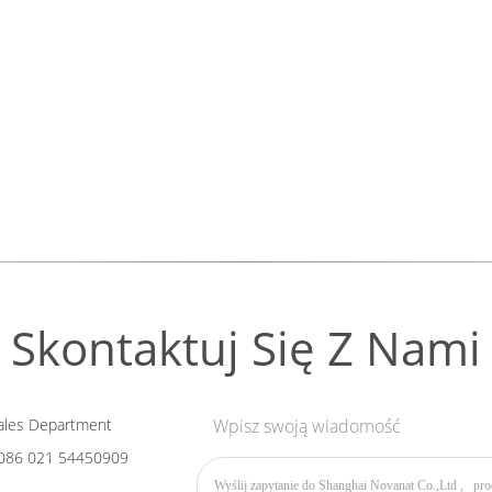
Skontaktuj Się Z Nami
les Department
Wpisz swoją wiadomość
086 021 54450909