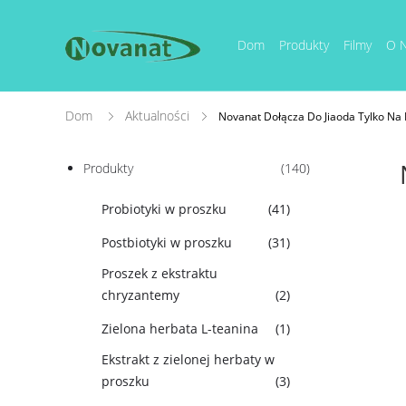
Dom
Produkty
Filmy
O 
Dom
Aktualności
Novanat Dołącza Do Jiaoda Tylko Na 
Produkty
(140)
Probiotyki w proszku
(41)
Postbiotyki w proszku
(31)
Proszek z ekstraktu
chryzantemy
(2)
Zielona herbata L-teanina
(1)
Ekstrakt z zielonej herbaty w
proszku
(3)