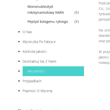
Podczas
Mononukleotyd
Co., Lt
nikotynamidowy NMN
(1)
rynkow
perspe
Peptyd kolagenu rybiego
(1)
Na uro
O Nas
dziedz
oraz po
Wycieczka Po Fabryce
Kontrola Jakości
W przys
jakości
Skontaktuj Się Z Nami
rozwoju
Aktualności
Przypadkach
Poprosić O Wycenę