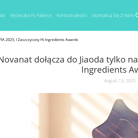
Nas
Wycieczka Po Fabryce
Kontrola Jakości
Skontaktuj Się Z Nami
FIA 2025, I Zaszczycony Hi Ingredients Awards
Novanat dołącza do Jiaoda tylko na 
Ingredients A
August 13, 2025