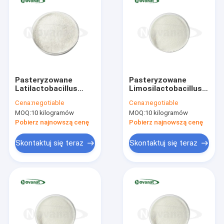
Pasteryzowane
Pasteryzowane
Latilactobacillus
Limosilactobacillus
sakei LSa20
reuteri LE16
Cena:
negotiable
Cena:
negotiable
Postbiotyki w
Postbiotyki w
MOQ:
10 kilogramów
MOQ:
10 kilogramów
proszku
proszku
Wegańskie/Bez
Wegańskie/Bez
Pobierz najnowszą cenę
Pobierz najnowszą cenę
alergenów/Bezglutenowe/Bez
alergenów/Bezglutenowe
produktów
produktów
Skontaktuj się teraz
Skontaktuj się teraz
mlecznych
mlecznych
Dom
Produkty
Filmy