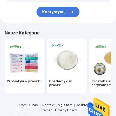
Mononukleotyd nikotynamidowy NMN
Kontyntynuj
Peptyd kolagenu rybiego
Nasze Kategorie
Probiotyki w proszku
Postbiotyki w
Proszek z ekst
proszku
chryzantemy
Dom
O nas
Skontaktuj się z nami
Desktop Site
Sitemap
Privacy Policy