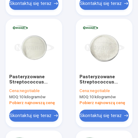
glutenu/Bez nabiału
produktów
Skontaktuj się teraz
Skontaktuj się teraz
mlecznych
Pasteryzowane
Pasteryzowane
Streptococcus
Streptococcus
salivarius subsp.
salivarius subsp.
Cena:
negotiable
Cena:
negotiable
salivarius SS9
thermophilus ST6
MOQ:
10 kilogramów
MOQ:
10 kilogramów
Postbiotics w
Postbiotics w
proszku
proszku
Pobierz najnowszą cenę
Pobierz najnowszą cenę
Wegański/Bez
Wegański/Bez
alergenów/Bezglutenowy/Bez
alergenów/Bezglutenowy
Skontaktuj się teraz
Skontaktuj się teraz
produktów
produktów
mlecznych
mlecznych