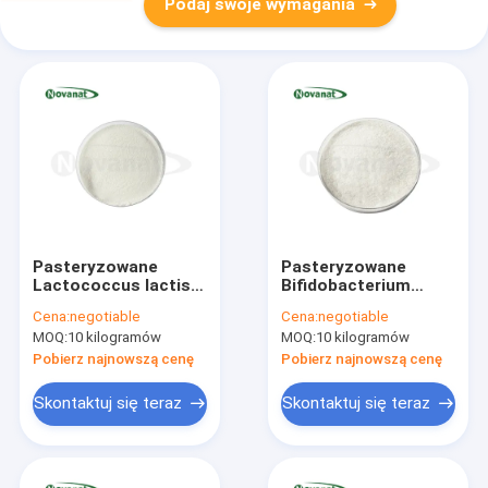
Podaj swoje wymagania
Pasteryzowane
Pasteryzowane
Lactococcus lactis
Bifidobacterium
subsp.lactis LLL-05
zwierzęce subsp.
Cena:
negotiable
Cena:
negotiable
Postbiotyki w
Animalis BA77
MOQ:
10 kilogramów
MOQ:
10 kilogramów
proszku
Postbiotyki w
Wegańskie/Bez
proszku
Pobierz najnowszą cenę
Pobierz najnowszą cenę
alergenów/Bezglutenowe/Bez
Wegańskie/Bez
produktów
alergenów/Bezglutenowe
Skontaktuj się teraz
Skontaktuj się teraz
mlecznych
produktów
mlecznych