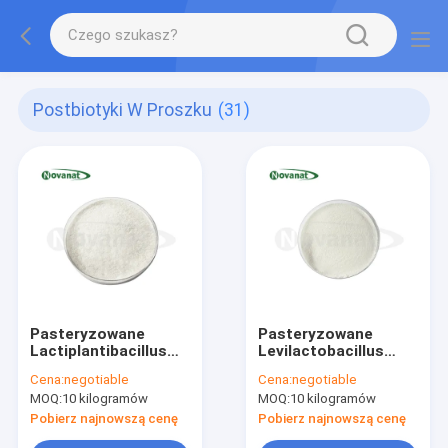
Postbiotyki W Proszku
(31)
Pasteryzowane
Pasteryzowane
Lactiplantibacillus
Levilactobacillus
plantarum LP-Onlly
brevis LBr05
Cena:
negotiable
Cena:
negotiable
Postbiotyki w
Postbiotyki w
MOQ:
10 kilogramów
MOQ:
10 kilogramów
proszku
proszku
Wegańskie/Bez
Wegańskie/Bez
Pobierz najnowszą cenę
Pobierz najnowszą cenę
alergenów/Bez
alergenów/Bezglutenowe