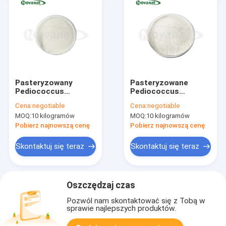
Pasteryzowany
Pasteryzowane
Pediococcus
Pediococcus
pentosaceus PP09
acidilactici PA10
Cena:
negotiable
Cena:
negotiable
Postbiotyki w
Postbiotyki w
MOQ:
10 kilogramów
MOQ:
10 kilogramów
proszku
proszku
Wegańskie/Bez
Wegańskie/Bez
Pobierz najnowszą cenę
Pobierz najnowszą cenę
alergenów/Bezglutenowe/Bez
alergenów/Bezglutenowe
produktów
produktów
Skontaktuj się teraz
Skontaktuj się teraz
mlecznych
mlecznych
Oszczędzaj czas
Pozwól nam skontaktować się z Tobą w
sprawie najlepszych produktów.