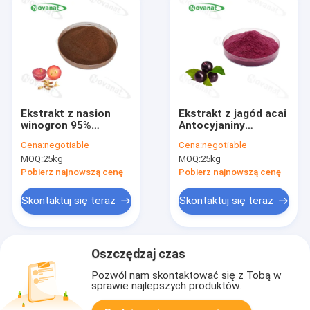
Ekstrakt z nasion
Ekstrakt z jagód acai
winogron 95%
Antocyjaniny
proantocyjanidyn /
Proszek z ekstraktu
Cena:
negotiable
Cena:
negotiable
etykieta czysta /
ziołowego Silne
MOQ:
25kg
MOQ:
25kg
wolny od alergenów
przeciwutleniacze /
Czysta etykieta
Pobierz najnowszą cenę
Pobierz najnowszą cenę
Skontaktuj się teraz
Skontaktuj się teraz
Oszczędzaj czas
Pozwól nam skontaktować się z Tobą w
sprawie najlepszych produktów.