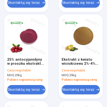
Skontaktuj się teraz
Skontaktuj się teraz
25% antocyjanidyny
Ekstrakt z kwiatu
w proszku ekstraktu
wiciokrzewu 2%-4%
z borówki
kwasu
Cena:
negotiable
Cena:
negotiable
chlorogenowego /
MOQ:
25kg
MOQ:
25kg
ekstrakt Lonicera
Japonica Thunb /
Pobierz najnowszą cenę
Pobierz najnowszą cenę
czysta etykieta /
dobra
Skontaktuj się teraz
Skontaktuj się teraz
rozpuszczalność w
wodzie