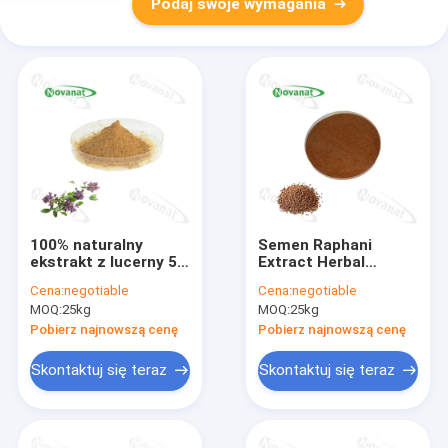
Podaj swoje wymagania
100% naturalny
Semen Raphani
ekstrakt z lucerny 5%
Extract Herbal
saponiny / etykieta
Extract Powder 0,8-
Cena:
negotiable
Cena:
negotiable
czysta
1,2% Sinapina / USP /
MOQ:
25kg
MOQ:
25kg
EP / CP
Pobierz najnowszą cenę
Pobierz najnowszą cenę
Skontaktuj się teraz
Skontaktuj się teraz