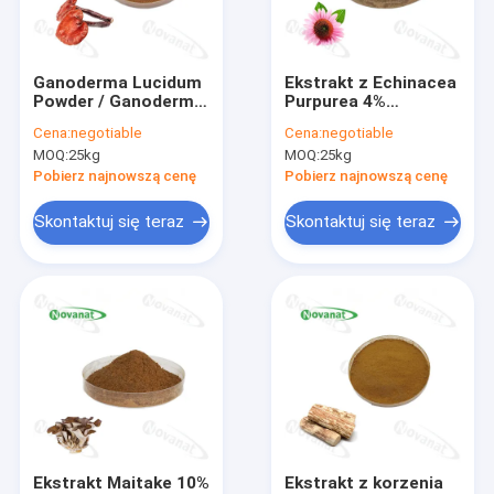
O nas
Wycieczka po fabryce
Ganoderma Lucidum
Ekstrakt z Echinacea
Powder / Ganoderma
Purpurea 4%
Kontrola jakości
Lucidum Spore
Polifenole 1% 2%
Cena:
negotiable
Cena:
negotiable
Powder 98%
4%/Kwas
MOQ:
25kg
MOQ:
25kg
cykoriowy/Czysta
Skontaktuj się z nami
etykieta
Pobierz najnowszą cenę
Pobierz najnowszą cenę
Poprosić o wycenę
Skontaktuj się teraz
Skontaktuj się teraz
Probiotyki w proszku
Postbiotyki w proszku
Proszek z ekstraktu chryzantemy
Zielona herbata L-teanina
Ekstrakt Maitake 10%
Ekstrakt z korzenia