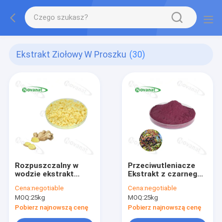
Ekstrakt Ziołowy W Proszku
(30)
Rozpuszczalny w
Przeciwutleniacze
wodzie ekstrakt
Ekstrakt z czarnego
ziołowy w proszku
bzu
Cena:
negotiable
Cena:
negotiable
MOQ:
25kg
MOQ:
25kg
Pobierz najnowszą cenę
Pobierz najnowszą cenę