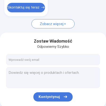
Mononukleotyd nikotynamidowy NMN
alergenów
Skontaktuj się teraz
Peptyd kolagenu rybiego
Zobacz więcej
Zostaw Wiadomość
Odpowiemy Szybko
Kontyntynuj