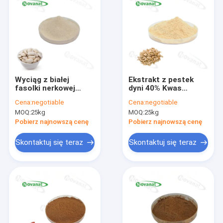
Wyciąg z białej
Ekstrakt z pestek
fasolki nerkowej
dyni 40% Kwas
aktywność hamująca
tłuszczowy / Proszek
Cena:
negotiable
Cena:
negotiable
3000 j.m./g/
ekstraktu z pestek
MOQ:
25kg
MOQ:
25kg
dyni 60% Białko
Pobierz najnowszą cenę
Pobierz najnowszą cenę
Skontaktuj się teraz
Skontaktuj się teraz
Dom
Produkty
Filmy